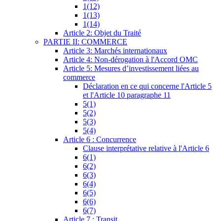
1(12)
1(13)
1(14)
Article 2: Objet du Traité
PARTIE II: COMMERCE
Article 3: Marchés internationaux
Article 4: Non-dérogation à l'Accord OMC
Article 5: Mesures d’investissement liées au
commerce
Déclaration en ce qui concerne l'Article 5
et l'Article 10 paragraphe 11
5(1)
5(2)
5(3)
5(4)
Article 6 : Concurrence
Clause interprétative relative à l'Article 6
6(1)
6(2)
6(3)
6(4)
6(5)
6(6)
6(7)
Article 7 : Transit