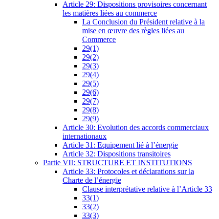
Article 29: Dispositions provisoires concernant
les matières liées au commerce
La Conclusion du Président relative à la
mise en œuvre des règles liées au
Commerce
29(1)
29(2)
29(3)
29(4)
29(5)
29(6)
29(7)
29(8)
29(9)
Article 30: Evolution des accords commerciaux
internationaux
Article 31: Equipement lié à l’énergie
Article 32: Dispositions transitoires
Partie VII: STRUCTURE ET INSTITUTIONS
Article 33: Protocoles et déclarations sur la
Charte de l’énergie
Clause interprétative relative à l’Article 33
33(1)
33(2)
33(3)