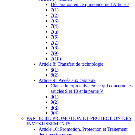
Déclaration en ce qui concerne l'Article 7
7(1)
7(2)
7(3)
7(4)
7(5)
7(6)
7(7)
7(8)
7(9)
7(10)
Article 8: Transfert de technologie
8(1)
8(2)
Article 9 : Accès aux capitaux
Clause interprétative en ce qui concerne les
articles 9 et 10 et la partie V
9(1)
9(2)
9(3)
9(4)
PARTIE III : PROMOTION ET PROTECTION DES
INVESTISSEMENTS
Article 10: Promotion, Protection et Traitement
des investissements