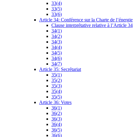
33(4)
33(5)
33(6)
Article 34: Conférence sur la Charte de l’énergie
Clause interprétative relative à l’Article 34
34(1)
34(2)
34(3)
34(4)
34(5)
34(6)
34(7)
Article 35: Secrétariat
35(1)
35(2)
35(3)
35(4)
35(5)
Article 36: Votes
36(1)
36(2)
36(3)
36(4)
36(5)
36(6)