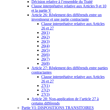
Décision relative à l’ensemble du Traité
Clause interprétative relative aux Articles 9 et 10
et la partie V
Article 26: Règlement des différends entre un
investisseur et une partie contractante
Clause interprétative relative aux Articles
26 et 27
26(1)
26(2)
26(3)
26(4)
26(5)
26(6)
26(7)
26(8)
Article 27: Règlement des différends entre parties
contractantes
Clause interprétative relative aux Articles
26 et 27
27(1)
27(2)
27(3)
Article 28: Non-application de l’article 27 à
certains différends
Partie VI: DISPOSITIONS TRANSITOIRES