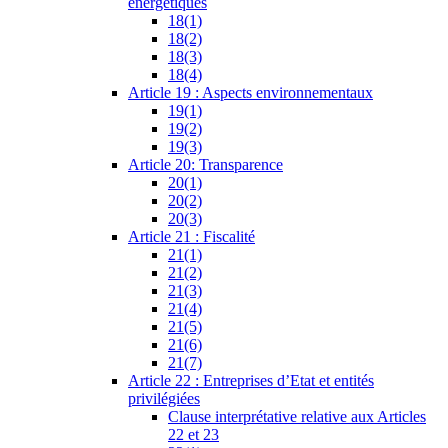
énergétiques
18(1)
18(2)
18(3)
18(4)
Article 19 : Aspects environnementaux
19(1)
19(2)
19(3)
Article 20: Transparence
20(1)
20(2)
20(3)
Article 21 : Fiscalité
21(1)
21(2)
21(3)
21(4)
21(5)
21(6)
21(7)
Article 22 : Entreprises d’Etat et entités
privilégiées
Clause interprétative relative aux Articles
22 et 23