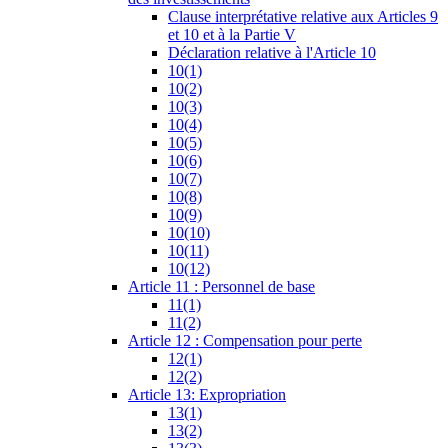
Clause interprétative relative aux Articles 9
et 10 et à la Partie V
Déclaration relative à l'Article 10
10(1)
10(2)
10(3)
10(4)
10(5)
10(6)
10(7)
10(8)
10(9)
10(10)
10(11)
10(12)
Article 11 : Personnel de base
11(1)
11(2)
Article 12 : Compensation pour perte
12(1)
12(2)
Article 13: Expropriation
13(1)
13(2)