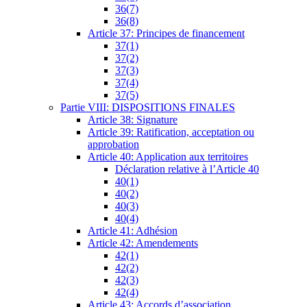
36(7)
36(8)
Article 37: Principes de financement
37(1)
37(2)
37(3)
37(4)
37(5)
Partie VIII: DISPOSITIONS FINALES
Article 38: Signature
Article 39: Ratification, acceptation ou
approbation
Article 40: Application aux territoires
Déclaration relative à l’Article 40
40(1)
40(2)
40(3)
40(4)
Article 41: Adhésion
Article 42: Amendements
42(1)
42(2)
42(3)
42(4)
Article 43: Accords d’association