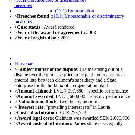
measures
(13.1) Expropriation
>
Breaches found :
(10.1) Unreasonable or discriminatory
measures
>
Case status :
Award rendered
>
Year of the award or agreement :
2003
>
Year of registration :
2001
Flowchart
>
Subject matter of the dispute:
Claims arising out of a
dispute over the purchase price to be paid under a contract
entered into between claimant's subsidiary and a State
enterprise for the building of a cogeneration plant
>
Amount claimed:
LVL 7,097,680 + specific performance
>
Amount awarded
: LVL 1,600,000 + specific performance
>
Valuation method
: discretionary amount
>
Interest rate
: "prevailing interest rate" in Latvia
>
Costs of arbitration
: EUR 253,523
>
Award legal costs
: Claimant was awarded SEK 2,000,000
>
Award costs of arbitration
: Parties share costs equally