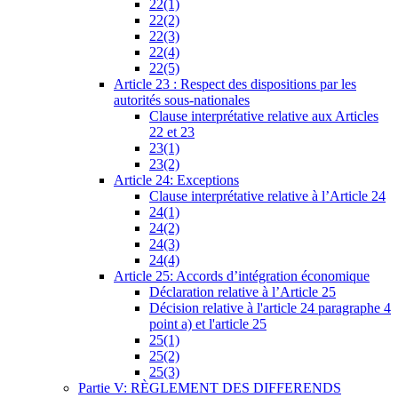
22(1)
22(2)
22(3)
22(4)
22(5)
Article 23 : Respect des dispositions par les
autorités sous-nationales
Clause interprétative relative aux Articles
22 et 23
23(1)
23(2)
Article 24: Exceptions
Clause interprétative relative à l’Article 24
24(1)
24(2)
24(3)
24(4)
Article 25: Accords d’intégration économique
Déclaration relative à l’Article 25
Décision relative à l'article 24 paragraphe 4
point a) et l'article 25
25(1)
25(2)
25(3)
Partie V: RÈGLEMENT DES DIFFERENDS