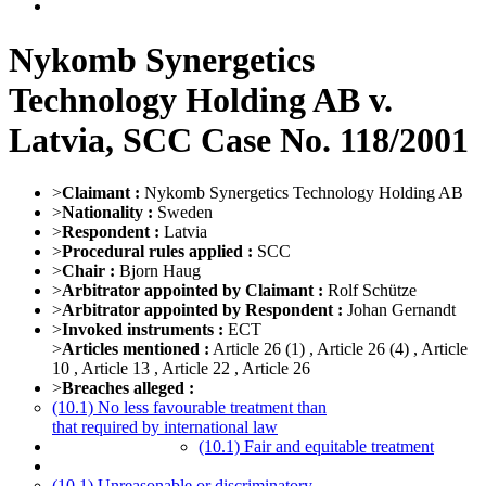
Nykomb Synergetics
Technology Holding AB v.
Latvia, SCC Case No. 118/2001
>
Claimant :
Nykomb Synergetics Technology Holding AB
>
Nationality :
Sweden
>
Respondent :
Latvia
>
Procedural rules applied :
SCC
>
Chair :
Bjorn Haug
>
Arbitrator appointed by Claimant :
Rolf Schütze
>
Arbitrator appointed by Respondent :
Johan Gernandt
>
Invoked instruments :
ECT
>
Articles mentioned :
Article 26 (1)
, Article 26 (4)
, Article
10
, Article 13
, Article 22
, Article 26
>
Breaches alleged :
(10.1) No less favourable treatment than
that required by international law
(10.1) Fair and equitable treatment
(10.1) Unreasonable or discriminatory