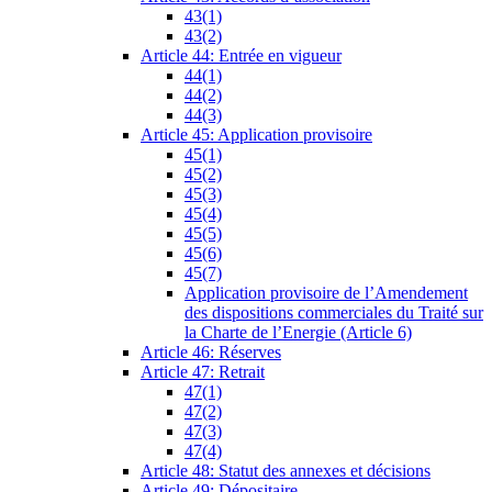
43(1)
43(2)
Article 44: Entrée en vigueur
44(1)
44(2)
44(3)
Article 45: Application provisoire
45(1)
45(2)
45(3)
45(4)
45(5)
45(6)
45(7)
Application provisoire de l’Amendement
des dispositions commerciales du Traité sur
la Charte de l’Energie (Article 6)
Article 46: Réserves
Article 47: Retrait
47(1)
47(2)
47(3)
47(4)
Article 48: Statut des annexes et décisions
Article 49: Dépositaire