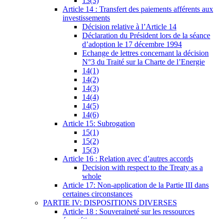
13(3)
Article 14 : Transfert des paiements afférents aux
investissements
Décision relative à l’Article 14
Déclaration du Président lors de la séance
d’adoption le 17 décembre 1994
Echange de lettres concernant la décision
N°3 du Traité sur la Charte de l’Energie
14(1)
14(2)
14(3)
14(4)
14(5)
14(6)
Article 15: Subrogation
15(1)
15(2)
15(3)
Article 16 : Relation avec d’autres accords
Decision with respect to the Treaty as a
whole
Article 17: Non-application de la Partie III dans
certaines circonstances
PARTIE IV: DISPOSITIONS DIVERSES
Article 18 : Souveraineté sur les ressources